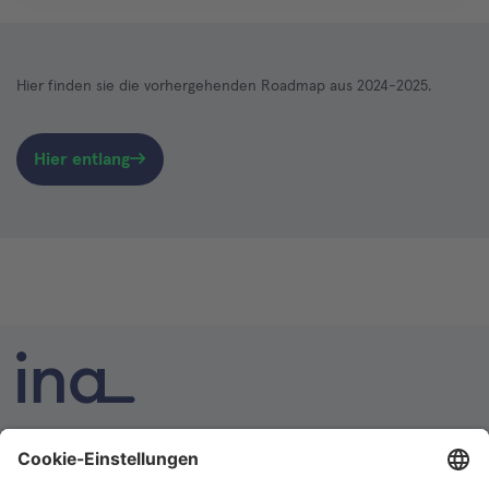
Hier finden sie die vorhergehenden Roadmap aus 2024-2025.
Hier entlang
INA ist die nationale Wissensplattform für Interoperabilität.
Sie soll Ihre erste Anlaufstelle für Interoperabilität im