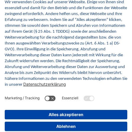
Gesundheitswesen werden. Dafür erweitern wir
kontinuierlich die Inhalte und Funktionen von INA.
Kontakt
Kontaktformular
gematik GmbH
Rosenthaler Str. 30
10178 Berlin
Rechtliches
Barrierefreiheitserklärung
Gebärdensprache
Datenschutz