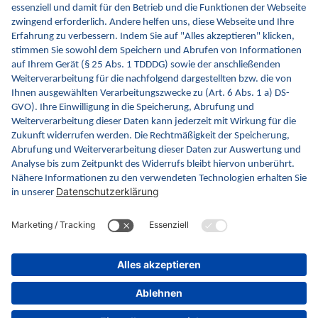
kontinuierlich die Inhalte und Funktionen von INA.
Kontakt
Kontaktformular
gematik GmbH
Rosenthaler Str. 30
10178 Berlin
Rechtliches
Barrierefreiheitserklärung
Gebärdensprache
Datenschutz