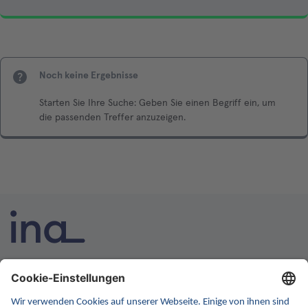
Noch keine Ergebnisse
Starten Sie Ihre Suche: Geben Sie einen Begriff ein, um
die passenden Treffer anzuzeigen.
INA ist die nationale Wissensplattform für Interoperabilität.
Sie soll Ihre erste Anlaufstelle für Interoperabilität im
Gesundheitswesen werden. Dafür erweitern wir