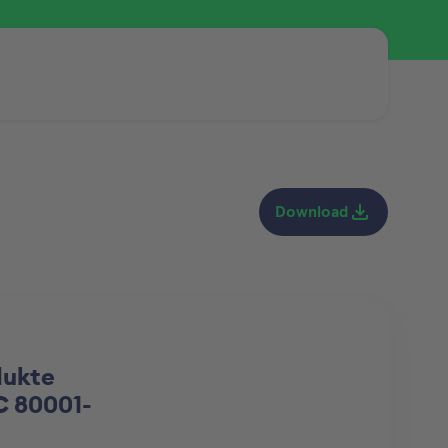
Download
dukte
EC 80001-