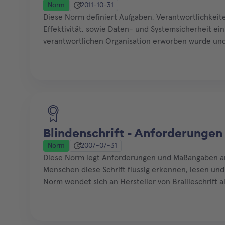
Norm
2011-10-31
Diese Norm definiert Aufgaben, Verantwortlichkeit
Effektivität, sowie Daten- und Systemsicherheit e
verantwortlichen Organisation erworben wurde und 
der die Gesamtverantwortung für die Einhaltung d
Blindenschrift - Anforderunge
Norm
2007-07-31
Diese Norm legt Anforderungen und Maßangaben an B
Menschen diese Schrift flüssig erkennen, lesen un
Norm wendet sich an Hersteller von Brailleschrift 
Drucker, als Beschilderung usw.) und Hersteller von 