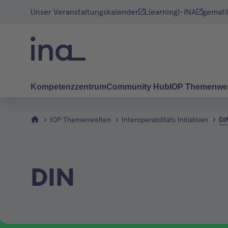
Unser Veranstaltungskalender
L(earning)-INA
gemati
Kompetenzzentrum
Community Hub
IOP Themenwe
IOP Themenwelten
Interoperabilitäts Initiativen
DI
DIN