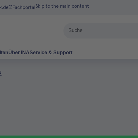
Skip to the main content
k.de
Fachportal
Suche
lten
Über INA
Service & Support
N