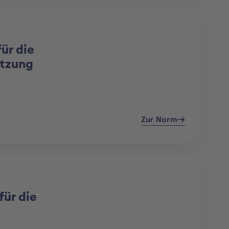
ür die
ützung
Zur Norm
ür die