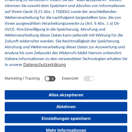
Kontakt
Kontaktformular
gematik GmbH
Rosenthaler Str. 30
10178 Berlin
Rechtliches
Barrierefreiheitserklärung
Gebärdensprache
Datenschutz
Impressum