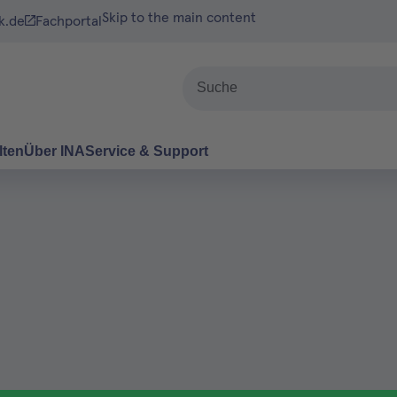
Skip to the main content
k.de
Fachportal
Suche
lten
Über INA
Service & Support