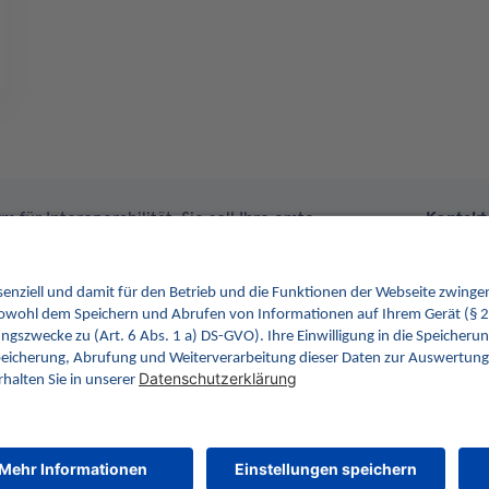
 für Interoperabilität. Sie soll Ihre erste
Kontakt
im Gesundheitswesen werden. Dafür erweitern wir
tionen von INA.
Kontakt
gemati
Rosentha
10178 Be
© gematik GmbH 2026