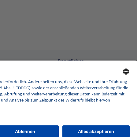
Rechtliches
formular
Barrierefreiheitserklärung
k GmbH
Gebärdensprache
ler Str. 30
rlin
Datenschutz
Impressum