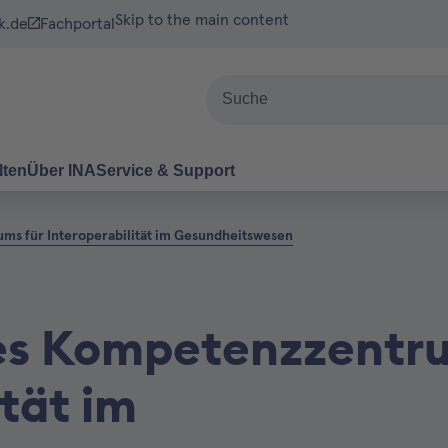
Skip to the main content
k.de
Fachportal
Suche
lten
Über INA
Service & Support
ms für Interoperabilität im Gesundheitswesen
es Kompetenzzentr
ität im