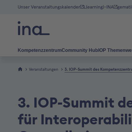
Unser Veranstaltungskalender
L(earning)-INA
gemati
Kompetenzzentrum
Community Hub
IOP Themenwe
Veranstaltungen
3. IOP-Summit des Kompetenzzentru
3. IOP-Summit d
für Interoperabil