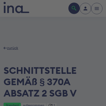
zurück
SCHNITTSTELLE
GEMÄß § 370A
ABSATZ 2 SGB V
Standard
aufgenommen
1.1