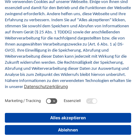
Gesundheitswesen werden. Dafür erweitern wir
kontinuierlich die Inhalte und Funktionen von INA.
Kontakt
Kontaktformular
gematik GmbH
Rosenthaler Str. 30
10178 Berlin
Rechtliches
Barrierefreiheitserklärung
Gebärdensprache
Datenschutz