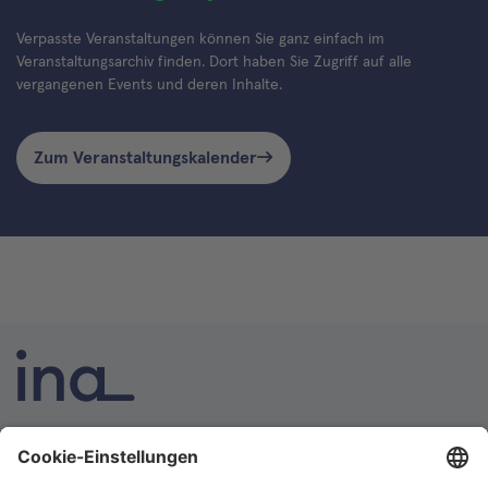
Verpasste Veranstaltungen können Sie ganz einfach im
Veranstaltungsarchiv finden. Dort haben Sie Zugriff auf alle
vergangenen Events und deren Inhalte.
Zum Veranstaltungskalender
INA ist die nationale Wissensplattform für Interoperabilität.
Sie soll Ihre erste Anlaufstelle für Interoperabilität im