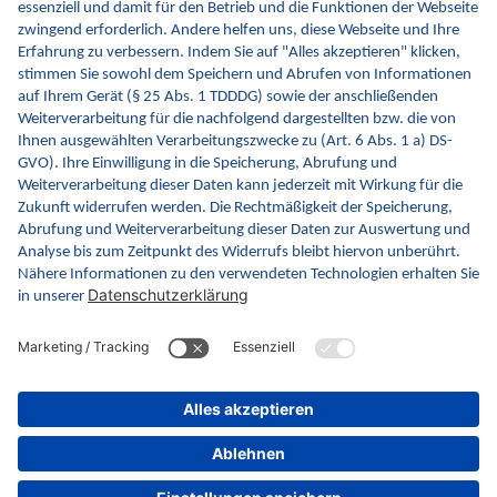
kontinuierlich die Inhalte und Funktionen von INA.
Kontakt
Kontaktformular
gematik GmbH
Rosenthaler Str. 30
10178 Berlin
Rechtliches
Barrierefreiheitserklärung
Gebärdensprache
Datenschutz