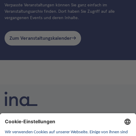
Verpasste Veranstaltungen können Sie ganz einfach im
Veranstaltungsarchiv finden. Dort haben Sie Zugriff auf alle
vergangenen Events und deren Inhalte.
Zum Veranstaltungskalender
INA ist die nationale Wissensplattform für Interoperabilität.
Sie soll Ihre erste Anlaufstelle für Interoperabilität im
Gesundheitswesen werden. Dafür erweitern wir