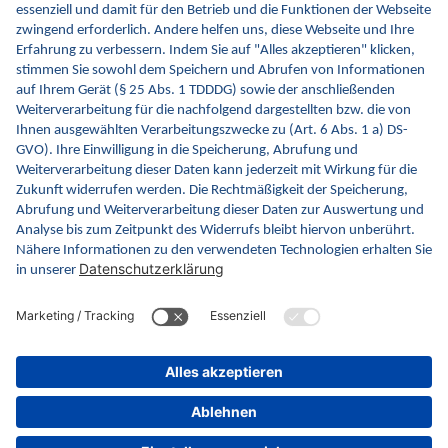
kontinuierlich die Inhalte und Funktionen von INA.
Kontakt
Kontaktformular
gematik GmbH
Rosenthaler Str. 30
10178 Berlin
Rechtliches
Barrierefreiheitserklärung
Gebärdensprache
Datenschutz