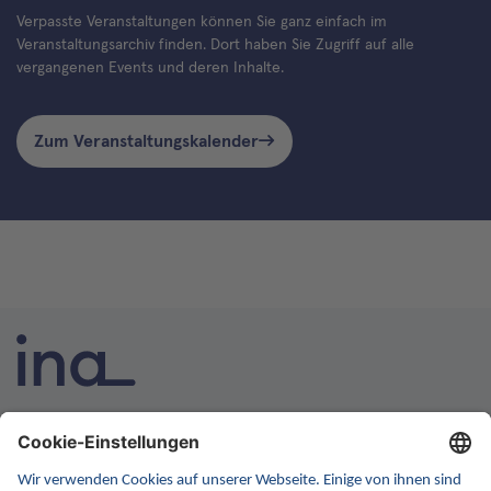
Verpasste Veranstaltungen können Sie ganz einfach im
Veranstaltungsarchiv finden. Dort haben Sie Zugriff auf alle
vergangenen Events und deren Inhalte.
Zum Veranstaltungskalender
INA ist die nationale Wissensplattform für Interoperabilität.
Sie soll Ihre erste Anlaufstelle für Interoperabilität im
Gesundheitswesen werden. Dafür erweitern wir