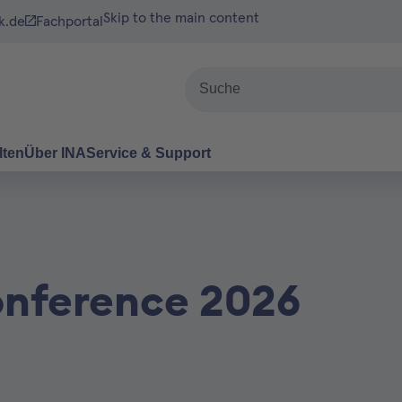
Skip to the main content
k.de
Fachportal
Suche
lten
Über INA
Service & Support
onference 2026