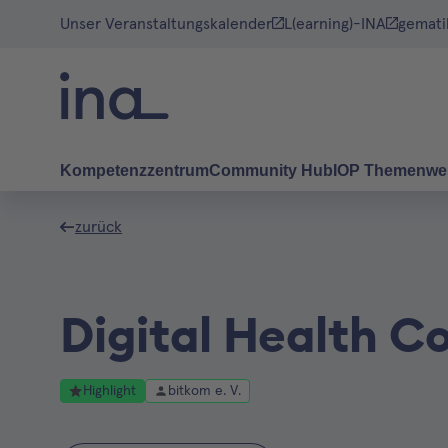
Unser Veranstaltungskalender
L(earning)-INA
gemati
Kompetenzzentrum
Community Hub
IOP Themenwe
zurück
Digital Health C
Highlight
bitkom e. V.