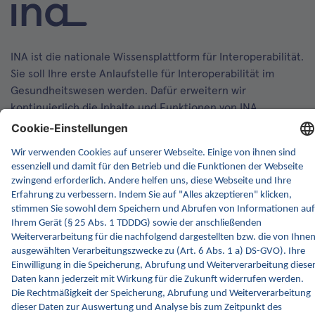
INA ist die nationale Wissensplattform für Interoperabilität.
Sie soll Ihre erste Anlaufstelle für Interoperabilität im
Gesundheitswesen werden. Dafür erweitern wir
kontinuierlich die Inhalte und Funktionen von INA.
Kontakt
Kontaktformular
gematik GmbH
Rosenthaler Str. 30
10178 Berlin
Rechtliches