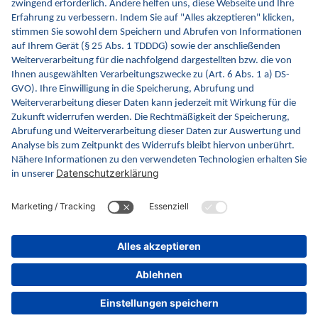
Kontakt
Kontaktformular
gematik GmbH
Rosenthaler Str. 30
10178 Berlin
Rechtliches
Barrierefreiheitserklärung
Gebärdensprache
Datenschutz