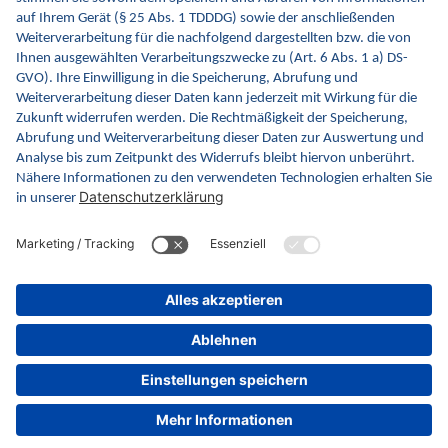
Kontakt
Kontaktformular
gematik GmbH
Rosenthaler Str. 30
10178 Berlin
Rechtliches
Barrierefreiheitserklärung
Gebärdensprache
Datenschutz
Impressum