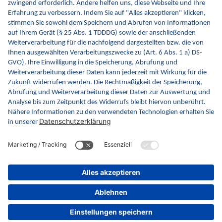
Kontakt
Kontaktformular
gematik GmbH
Rosenthaler Str. 30
10178 Berlin
Rechtliches
Barrierefreiheitserklärung
Gebärdensprache
Datenschutz