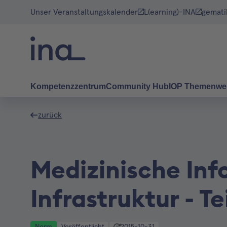
Unser Veranstaltungskalender
L(earning)-INA
gemati
Kompetenzzentrum
Community Hub
IOP Themenwe
zurück
Medizinische Inf
Infrastruktur - Te
Norm
Veröffentlicht
2015-10-31