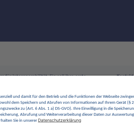
 für Interoperabilität. Sie soll Ihre erste
Kontakt
im Gesundheitswesen werden. Dafür erweitern wir
tionen von INA.
Kontakt
gemati
Rosentha
10178 Be