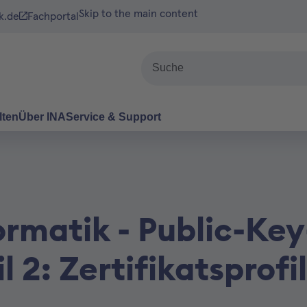
Skip to the main content
k.de
Fachportal
Suche
lten
Über INA
Service & Support
ormatik - Public-Key
il 2: Zertifikatsprofi