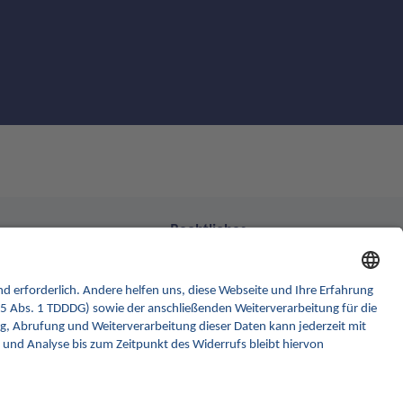
Rechtliches
formular
Barrierefreiheitserklärung
k GmbH
Gebärdensprache
ler Str. 30
rlin
Datenschutz
Impressum