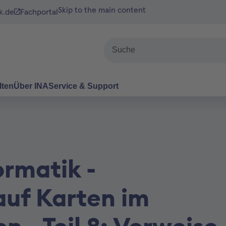
Skip to the main content
k.de
Fachportal
Suche
lten
Über INA
Service & Support
ormatik -
auf Karten im