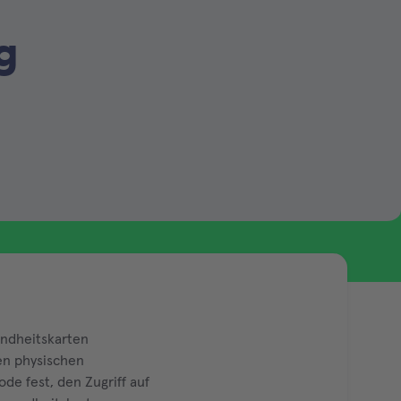
g
undheitskarten
den physischen
e fest, den Zugriff auf