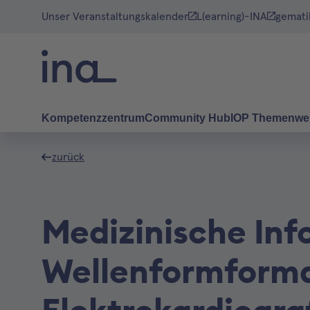
Unser Veranstaltungskalender
L(earning)-INA
gemati
Kompetenzzentrum
Community Hub
IOP Themenwe
zurück
Medizinische Inf
Wellenformformat