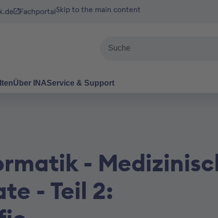
Skip to the main content
k.de
Fachportal
Suche
lten
Über INA
Service & Support
ormatik - Medizinis
e - Teil 2: