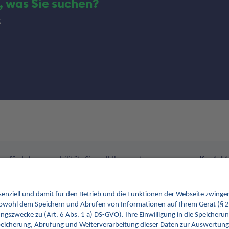
, was Sie suchen?
k
 für Interoperabilität. Sie soll Ihre erste
Kontakt
im Gesundheitswesen werden. Dafür erweitern wir
tionen von INA.
Kontakt
gemati
Rosentha