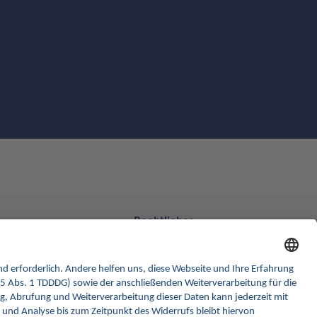
Rechtliches
formular
Barrierefreiheitserklärung
k GmbH
Gebärdensprache
ler Str. 30