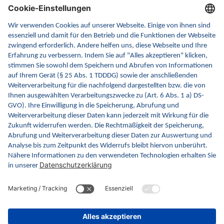
INA ist die nationale Wissensplattform für Interoperabilität.
Sie soll Ihre erste Anlaufstelle für Interoperabilität im
Gesundheitswesen werden. Dafür erweitern wir
kontinuierlich die Inhalte und Funktionen von INA.
Kontakt
Kontaktformular
gematik GmbH
Rosenthaler Str. 30
10178 Berlin
Rechtliches
Barrierefreiheitserklärung
Gebärdensprache