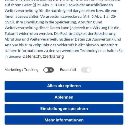
Kontakt
Kontaktformular
gematik GmbH
Rosenthaler Str. 30
10178 Berlin
Rechtliches
Barrierefreiheitserklärung
Gebärdensprache
Datenschutz
Impressum