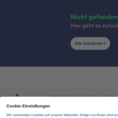
Nicht gefunden
Hier geht es zurüc
Alle Standards
INA ist die nationale Wissensplattform
Anlaufstelle für Interoperabilität 
kontinuierlich die Inhalte und Funk