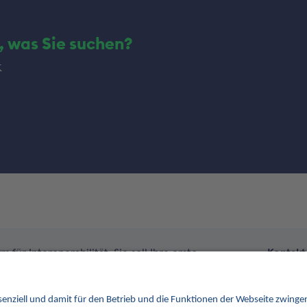
, was Sie suchen?
k
 für Interoperabilität. Sie soll Ihre erste
Kontakt
im Gesundheitswesen werden. Dafür erweitern wir
tionen von INA.
Kontakt