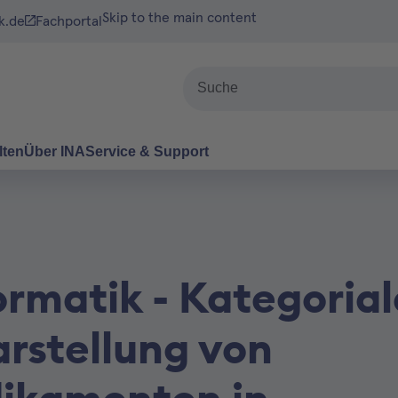
Skip to the main content
k.de
Fachportal
Suche
lten
Über INA
Service & Support
ormatik - Kategorial
arstellung von