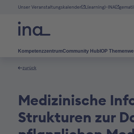
Unser Veranstaltungskalender
L(earning)-INA
gemati
Kompetenzzentrum
Community Hub
IOP Themenwe
zurück
Medizinische Inf
Strukturen zur D