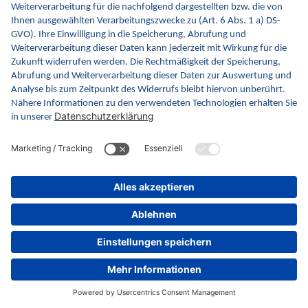
Kontaktformular
gematik GmbH
Rosenthaler Str. 30
10178 Berlin
Rechtliches
Barrierefreiheitserklärung
Gebärdensprache
Datenschutz
Impressum
© gematik GmbH 2026