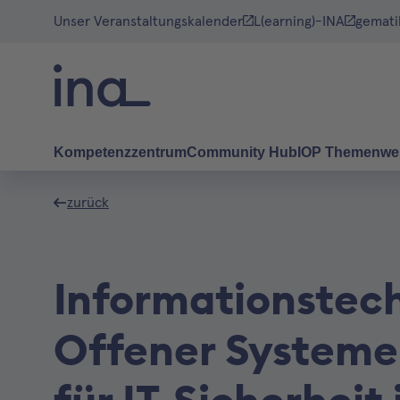
Unser Veranstaltungskalender
L(earning)-INA
gemati
Kompetenzzentrum
Community Hub
IOP Themenwe
zurück
Informationstec
Offener Systeme