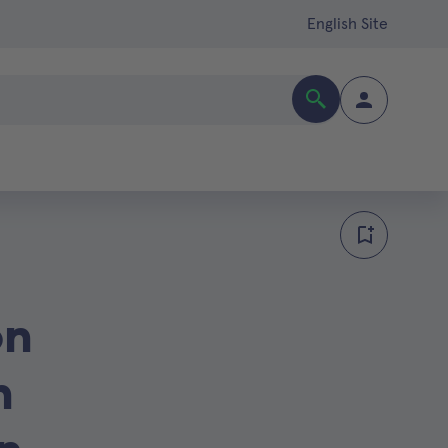
English Site
on
n