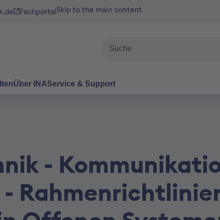
Skip to the main content
k.de
Fachportal
Suche
lten
Über INA
Service & Support
hnik - Kommunikati
 - Rahmenrichtlinie