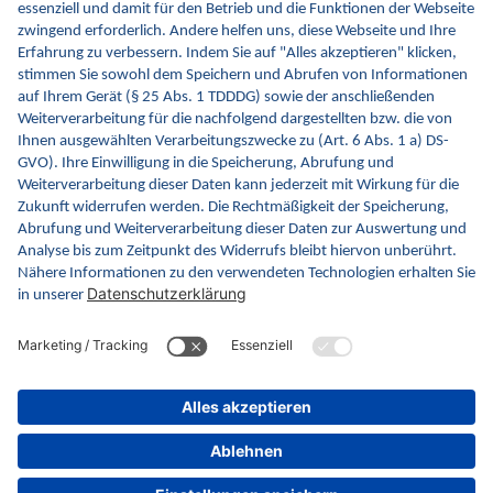
kontinuierlich die Inhalte und Funktionen von INA.
Kontakt
Kontaktformular
gematik GmbH
Rosenthaler Str. 30
10178 Berlin
Rechtliches
Barrierefreiheitserklärung
Gebärdensprache
Datenschutz