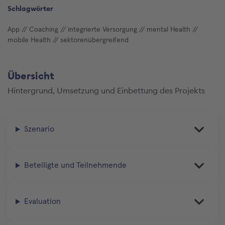
Schlagwörter
App
// Coaching
// integrierte Versorgung
// mental Health
//
mobile Health
// sektorenübergreifend
Übersicht
Hintergrund, Umsetzung und Einbettung des Projekts
Szenario
Beteiligte und Teilnehmende
Evaluation