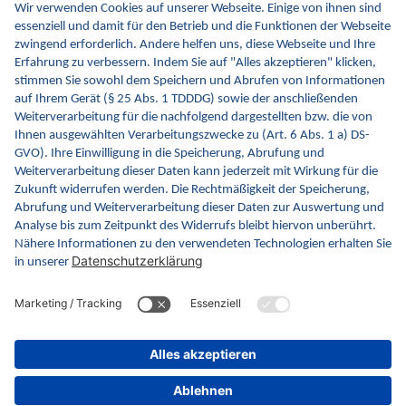
Gesundheitswesen werden. Dafür erweitern wir
kontinuierlich die Inhalte und Funktionen von INA.
Kontakt
Kontaktformular
gematik GmbH
Rosenthaler Str. 30
10178 Berlin
Rechtliches
Barrierefreiheitserklärung
Gebärdensprache
Datenschutz