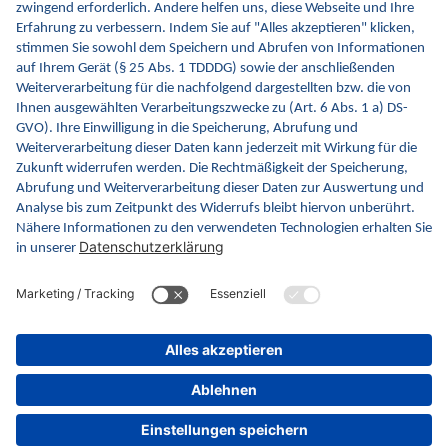
Kontakt
Kontaktformular
gematik GmbH
Rosenthaler Str. 30
10178 Berlin
Rechtliches
Barrierefreiheitserklärung
Gebärdensprache
Datenschutz