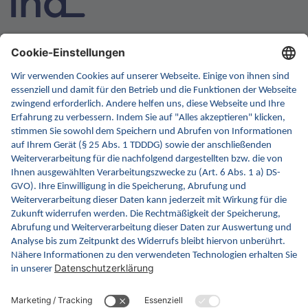
INA ist die nationale Wissensplattform für Interoperabilität.
Sie soll Ihre erste Anlaufstelle für Interoperabilität im
Gesundheitswesen werden. Dafür erweitern wir
kontinuierlich die Inhalte und Funktionen von INA.
Kontakt
Kontaktformular
gematik GmbH
Rosenthaler Str. 30
10178 Berlin
Rechtliches