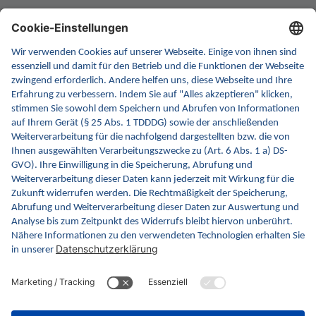
INA ist die nationale Wissensplattform für Interoperabilität.
Sie soll Ihre erste Anlaufstelle für Interoperabilität im
Gesundheitswesen werden. Dafür erweitern wir
kontinuierlich die Inhalte und Funktionen von INA.
Kontakt
Kontaktformular
gematik GmbH
Rosenthaler Str. 30
10178 Berlin
Rechtliches
Barrierefreiheitserklärung