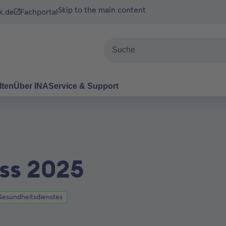
Skip to the main content
k.de
Fachportal
Suche
lten
Über INA
Service & Support
ss 2025
Gesundheitsdienstes