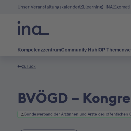
Unser Veranstaltungskalender
L(earning)-INA
gemati
Kompetenzzentrum
Community Hub
IOP Themenwe
zurück
BVÖGD – Kongre
Bundesverband der Ärztinnen und Ärzte des öffentlichen 