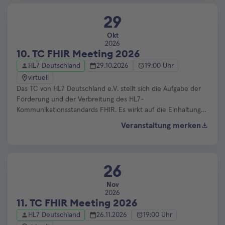
Änderungsvorschläge und Korrekturwünsche für im TC FHIR
und TC Terminologien abgestimmt.
29
Okt
2026
10. TC FHIR Meeting 2026
HL7 Deutschland
29.10.2026
19:00 Uhr
virtuell
Das TC von HL7 Deutschland e.V. stellt sich die Aufgabe der
Förderung und der Verbreitung des HL7-
Kommunikationsstandards FHIR. Es wirkt auf die Einhaltung
des HL7-Standards sowie auf seine standardkonforme und
Veranstaltung merken
abgestimmte Anwendung und Weiterentwicklung. In
regelmäßigen (Online-)Meetings werden werden
Änderungsvorschläge und Korrekturwünsche für im TC FHIR
und TC Terminologien abgestimmt.
26
Nov
2026
11. TC FHIR Meeting 2026
HL7 Deutschland
26.11.2026
19:00 Uhr