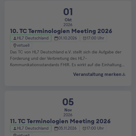
Änderungsvorschläge und Korrekturwünsche für im TC FHIR
und TC Terminologien abgestimmt.
01
Okt
2026
10. TC Terminologien Meeting 2026
HL7 Deutschland
01.10.2026
17:00 Uhr
virtuell
Das TC von HL7 Deutschland e.V. stellt sich die Aufgabe der
Förderung und der Verbreitung des HL7-
Kommunikationsstandards FHIR. Es wirkt auf die Einhaltung
des HL7-Standards sowie auf seine standardkonforme und
Veranstaltung merken
abgestimmte Anwendung und Weiterentwicklung. In
regelmäßigen (Online-)Meetings werden werden
Änderungsvorschläge und Korrekturwünsche für im TC FHIR
und TC Terminologien abgestimmt.
05
Nov
2026
11. TC Terminologien Meeting 2026
HL7 Deutschland
05.11.2026
17:00 Uhr
virtuell