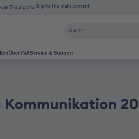
Skip to the main content
k.de
Fachportal
Suche
lten
Über INA
Service & Support
AG Kommunikation 2