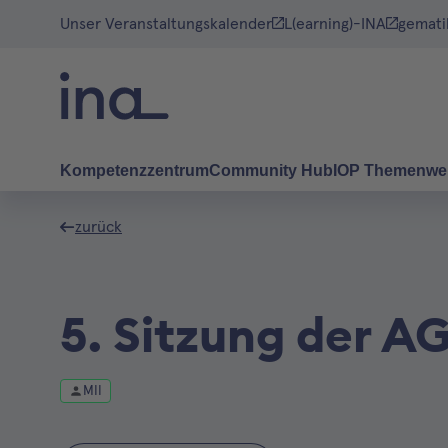
Unser Veranstaltungskalender
L(earning)-INA
gemati
Kompetenzzentrum
Community Hub
IOP Themenwe
zurück
5. Sitzung der 
MII