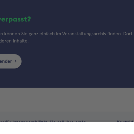
verpasst?
 können Sie ganz einfach im Veranstaltungsarchiv finden. Dort h
eren Inhalte.
lender
 für Interoperabilität. Sie soll Ihre erste
Kontakt
im Gesundheitswesen werden. Dafür erweitern wir