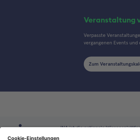
Veranstaltung 
Verpasste Veranstaltungen
vergangenen Events und d
Zum Veranstaltungska
INA ist die nationale Wissensplattform
Anlaufstelle für Interoperabilität 