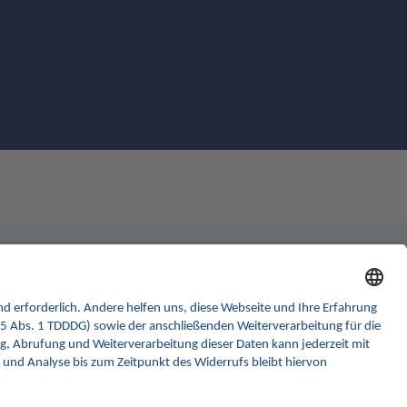
Rechtliches
formular
Barrierefreiheitserklärung
k GmbH
Gebärdensprache
ler Str. 30
rlin
Datenschutz