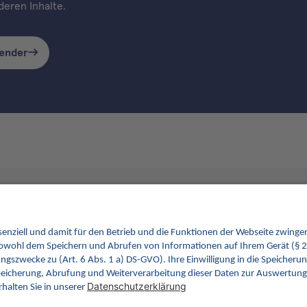
eren Inhalte.
lender
 für Interoperabilität. Sie soll Ihre erste
Kontakt
im Gesundheitswesen werden. Dafür erweitern wir
tionen von INA.
Kontakt
gemati
Rosentha
10178 Be