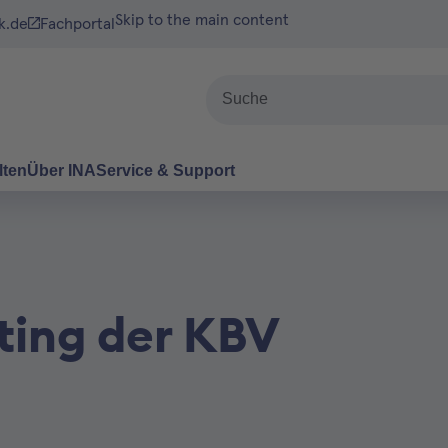
Skip to the main content
k.de
Fachportal
Suche
lten
Über INA
Service & Support
ting der KBV