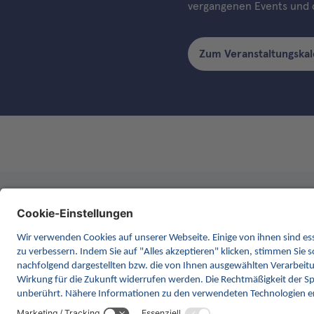
vergangenen Events und d
Zum Veranstaltungska
INA ist die nationale Wissensplattform
Anlaufstelle für Interoperabilität 
kontinuierlich die Inhalte und Funk