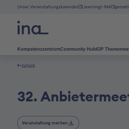
Unser Veranstaltungskalender
L(earning)-INA
gemati
Kompetenzzentrum
Community Hub
IOP Themenwe
zurück
32. Anbietermee
Veranstaltung merken