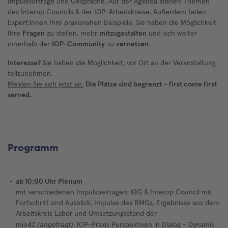
Impulsvorträge und Gespräche. Auf der Agenda stehen Themen
des Interop Councils & der IOP-Arbeitskreise. Außerdem teilen
Expert:innen Ihre praxisnahen Beispiele. Sie haben die Möglichkeit
Ihre
Fragen
zu stellen, mehr
mitzugestalten
und sich weiter
innerhalb der
IOP-Community
zu
vernetzen
.
Interesse?
Sie haben die Möglichkeit, vor Ort an der Veranstaltung
teilzunehmen.
Melden Sie sich jetzt an.
Die Plätze sind begrenzt – first come first
served.
Programm
ab 10:00 Uhr Plenum
mit verschiedenen Impulsbeiträgen: KIG & Interop Council mit
Fortschritt und Ausblick, Impulse des BMGs, Ergebnisse aus dem
Arbeitskreis Labor und Umsetzungsstand der
(angefragt)
mio42
, IOP-Praxis Perspektiven in Dialog - Dynamik