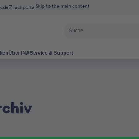
Skip to the main content
k.de
Fachportal
Suche
lten
Über INA
Service & Support
rchiv